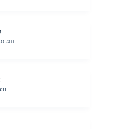
N
O 2011
T
011