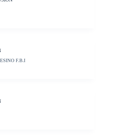
N
INO F.B.I
N