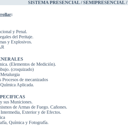
SISTEMA PRESENCIAL / SEMIPRESENCIAL /
rollar
:
cional y Penal.
gales del Peritaje.
mas y Explosivos.
AR
ENERALES
ica. (Elementos de Medición).
ibujo. (croquizado)
 Metalurgia
os Procesos de mecanizados
a Química Aplicada.
PECIFICAS
y sus Municiones.
nismos de Armas de Fuego. Cañones.
, Intermedia, Exterior y de Efectos.
ica
afía, Química y Fotografía.