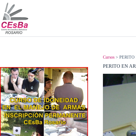
Saltar
al
contenido
Cursos
>
PERITO
PERITO EN A