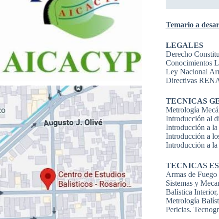
Temario a desar
LEGALES
Derecho Constitu
Conocimientos Le
Ley Nacional Ar
Directivas REN
TECNICAS G
Metrología Mecán
Introducción al d
Introducción a la
Introducción a l
Introducción a l
TECNICAS ES
Armas de Fuego 
Sistemas y Meca
Balística Interior
Metrología Balíst
Pericias. Tecnogr