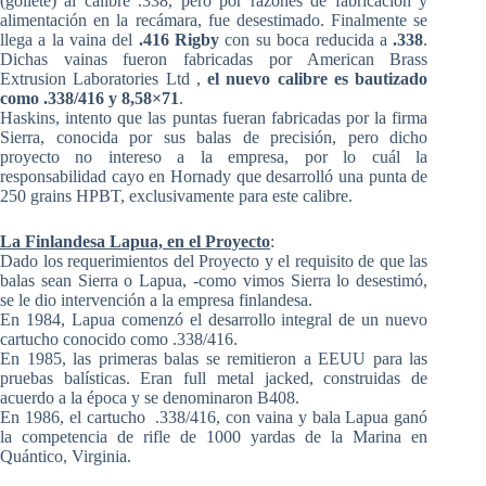
(gollete) al calibre .338, pero por razones de fabricación y
alimentación en la recámara, fue desestimado. Finalmente se
llega a la vaina del
.416 Rigby
con su boca reducida a
.338
.
Dichas vainas fueron fabricadas por American Brass
Extrusion Laboratories Ltd ,
el nuevo calibre es bautizado
como .338/416 y 8,58×71
.
Haskins, intento que las puntas fueran fabricadas por la firma
Sierra, conocida por sus balas de precisión, pero dicho
proyecto no intereso a la empresa, por lo cuál la
responsabilidad cayo en Hornady que desarrolló una punta de
250 grains HPBT, exclusivamente para este calibre.
La Finlandesa Lapua, en el Proyecto
:
Dado los requerimientos del Proyecto y el requisito de que las
balas sean Sierra o Lapua, -como vimos Sierra lo desestimó,
se le dio intervención a la empresa finlandesa.
En 1984, Lapua comenzó el desarrollo integral de un nuevo
cartucho conocido como .338/416.
En 1985, las primeras balas se remitieron a EEUU para las
pruebas balísticas. Eran full metal jacked, construidas de
acuerdo a la época y se denominaron B408.
En 1986, el cartucho .338/416, con vaina y bala Lapua ganó
la competencia de rifle de 1000 yardas de la Marina en
Quántico, Virginia.