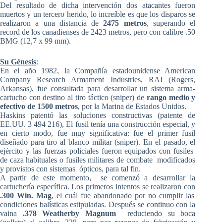
Del resultado de dicha intervención dos atacantes fueron
muertos y un tercero herido, lo increíble es que los disparos se
realizaron a una distancia de
2475 metros
, superando el
record de los canadienses de 2423 metros, pero con calibre .50
BMG (12,7 x 99 mm).
Su Génesis
:
En el año 1982, la Compañía estadounidense American
Company Research Armament Industries, RAI (Rogers,
Arkansas), fue consultada para desarrollar un sistema arma-
cartucho con destino al tiro táctico (sniper) de
rango medio y
efectivo de 1500 metros
, por la Marina de Estados Unidos.
Haskins patentó las soluciones constructivas (patente de
EE.UU. 3 494 216), El fusil tenía una construcción especial, y
en cierto modo, fue muy significativa: fue el primer fusil
diseñado para tiro al blanco militar (sniper). En el pasado, el
ejército y las fuerzas policiales fueron equipados con fusiles
de caza habituales o fusiles militares de combate modificados
y provistos con sistemas ópticos, para tal fin.
A partir de este momento, se comenzó a desarrollar la
cartuchería específica. Los primeros intentos se realizaron con
.300 Win. Mag
, el cuál fue abandonado por no cumplir las
condiciones balísticas estipuladas. Después se continuo con la
vaina
.378 Weatherby Magnum
reduciendo su boca