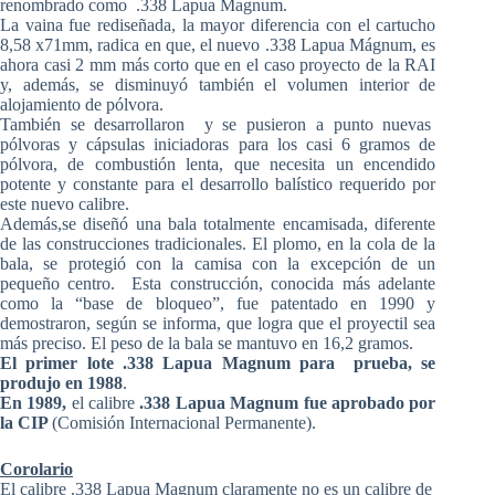
renombrado como .338 Lapua Magnum.
La vaina fue rediseñada, la mayor diferencia con el cartucho
8,58 x71mm, radica en que, el nuevo .338 Lapua Mágnum, es
ahora casi 2 mm más corto que en el caso proyecto de la RAI
y, además, se disminuyó también el volumen interior de
alojamiento de pólvora.
También se desarrollaron y se pusieron a punto nuevas
pólvoras y cápsulas iniciadoras para los casi 6 gramos de
pólvora, de combustión lenta, que necesita un encendido
potente y constante para el desarrollo balístico requerido por
este nuevo calibre.
Además,se diseñó una bala totalmente encamisada, diferente
de las construcciones tradicionales. El plomo, en la cola de la
bala, se protegió con la camisa con la excepción de un
pequeño centro. Esta construcción, conocida más adelante
como la “base de bloqueo”, fue patentado en 1990 y
demostraron, según se informa, que logra que el proyectil sea
más preciso. El peso de la bala se mantuvo en 16,2 gramos.
El primer lote .338 Lapua Magnum para prueba, se
produjo en 1988
.
En 1989,
el calibre
.338 Lapua Magnum fue aprobado por
la CIP
(Comisión Internacional Permanente).
Corolario
El calibre .338 Lapua Magnum claramente no es un calibre de